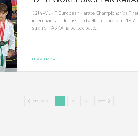
12th WUKF European Karate Championships Fire
internazionale di altissimo livello con presenti 185
stranieri. ASKA ha partecipato…
LEARN MORE
previous
1
2
3
next