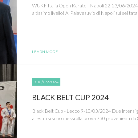
WUKF Italia Open Karate - Napoli 22-23/06/2024 
altissimo livello! Al Palavesuvio di Napoli sui sei tatam
LEARN MORE
9-10/03/2024
BLACK BELT CUP 2024
Black Belt Cup - Lecco 9-10/03/2024 Due intensi gio
allestiti si sono messi alla prova 730 provenienti da