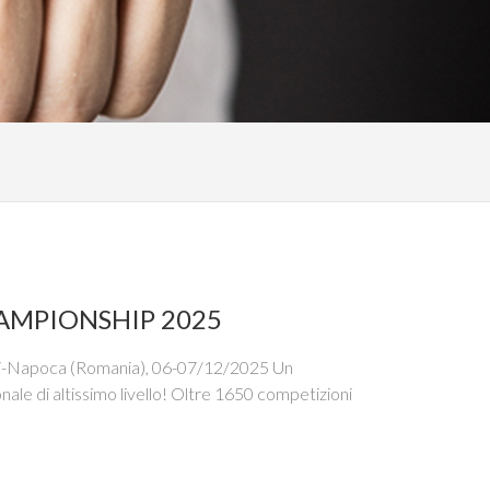
AMPIONSHIP 2025
j-Napoca (Romania), 06-07/12/2025 Un
nale di altissimo livello! Oltre 1650 competizioni