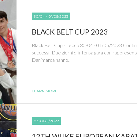
30/04 - 01/05/2023
BLACK BELT CUP 2023
Black Belt Cup - Lecco 30/04 - 01/05/2023 Continuan
successi! Due giorni di intensa gara con rappresenta
Danimarca hanno…
LEARN MORE
03-06/11/2022
12TH WUKF EUROPEAN KARAT